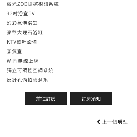
藍光ZOD隨選視訊系統
32吋浴室TV
幻彩氣泡浴缸
豪華大理石浴缸
KTV歡唱設備
蒸氣室
WiFi無線上網
獨立可調控空調系統
反針孔偷拍偵測系
前往訂房
訂房須知
上一個房型